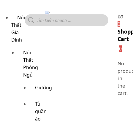
0
₫
Nội
0
Thất
Shop
Gia
Cart
Đình
0
Nội
Thất
No
Phòng
produc
Ngủ
in
the
Giường
cart.
Tủ
quần
áo