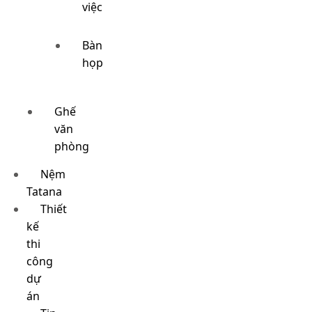
việc
Bàn
họp
Ghế
văn
phòng
Nệm
Tatana
Thiết
kế
thi
công
dự
án