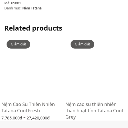
Mã:
65881
Danh mục:
Nệm Tatana
Related products
Giảm giá!
Giảm giá!
Nệm Cao Su Thiên Nhiên
Nệm cao su thiên nhiên
Tatana Cool Fresh
than hoạt tính Tatana Cool
Grey
–
7,785,000
₫
27,420,000
₫
–
9,448,000
₫
23,144,000
₫
Lựa chọn các tùy chọn