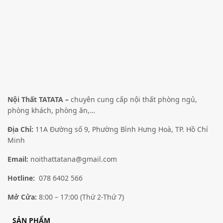
Lựa chọn các tùy chọn
Giảm giá!
Giảm giá!
Nội Thất TATATA –
chuyên cung cấp nội thất phòng ngủ,
phòng khách, phòng ăn,…
Địa Chỉ:
11A Đường số 9, Phường Bình Hưng Hoà, TP. Hồ Chí
Minh
Nệm Foam Massage
Nệm Lò Xo Tatana Dona
Advanced TATANA
–
3,904,000
₫
6,944,000
₫
Email:
noithattatana@gmail.com
–
4,380,750
₫
7,161,000
₫
Lựa chọn các tùy chọn
Hotline:
078 6402 566
Lựa chọn các tùy chọn
Mở Cửa:
8:00 – 17:00 (Thứ 2-Thứ 7)
SẢN PHẨM