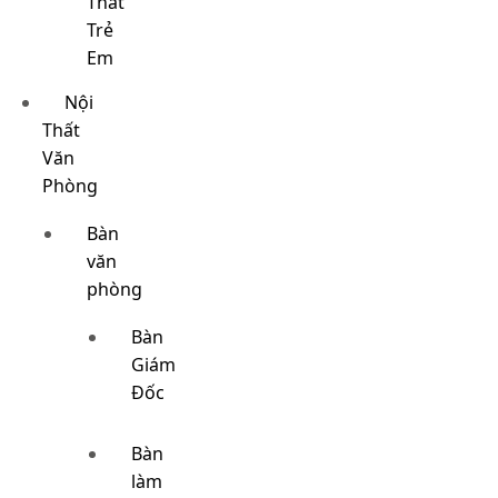
Thất
Trẻ
Em
Nội
Thất
Văn
Phòng
Bàn
văn
phòng
Bàn
Giám
Đốc
Bàn
làm