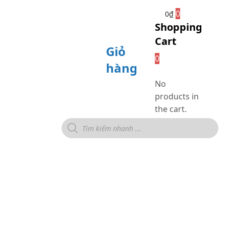
0
0
₫
Shopping
Cart
Giỏ
0
hàng
No
products in
the cart.