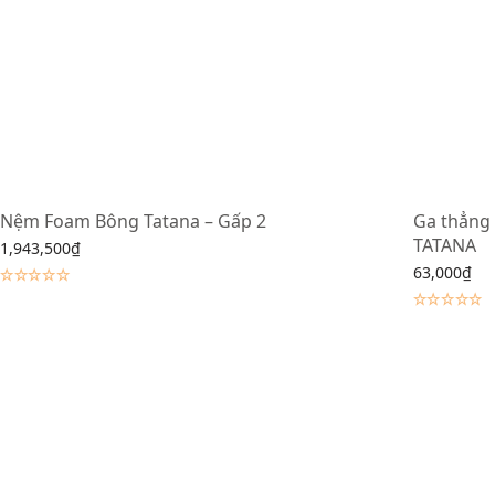
Nệm Foam Bông Tatana – Gấp 2
Ga thẳng 
TATANA
1,943,500
₫
63,000
₫
Lựa chọn các tùy chọn
Lựa chọn c