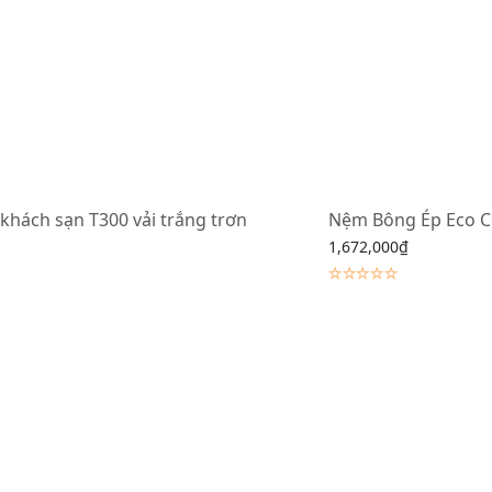
khách sạn T300 vải trắng trơn
Nệm Bông Ép Eco C
1,672,000
₫
Lựa chọn các tùy chọn
ác tùy chọn