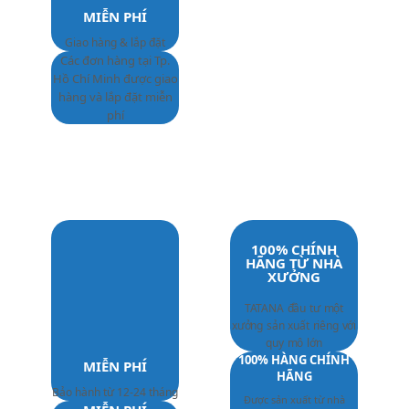
MIỄN PHÍ
Giao hàng & lắp đặt
Các đơn hàng tại Tp.
Hồ Chí Minh được giao
hàng và lắp đặt miễn
phí
100% CHÍNH
HÃNG TỪ NHÀ
XƯỞNG
TATANA đầu tư một
xưởng sản xuất riêng với
quy mô lớn
100% HÀNG CHÍNH
MIỄN PHÍ
HÃNG
Bảo hành từ 12-24 tháng
Được sản xuất từ nhà