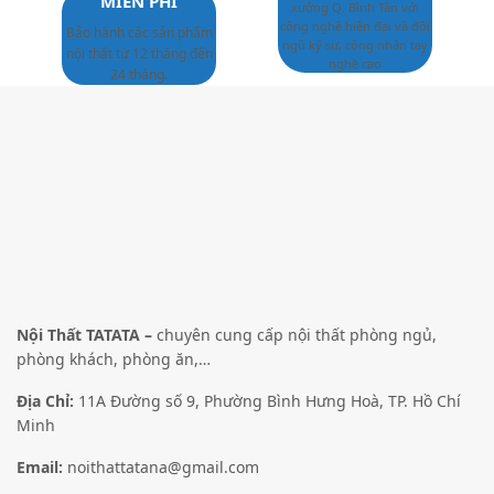
MIỄN PHÍ
xưởng Q. Bình Tân với
công nghệ hiện đại và đội
Bảo hành các sản phẩm
ngũ kỹ sư, công nhân tay
nội thất từ 12 tháng đến
nghề cao
24 tháng.
Nội Thất TATATA –
chuyên cung cấp nội thất phòng ngủ,
phòng khách, phòng ăn,…
Địa Chỉ:
11A Đường số 9, Phường Bình Hưng Hoà, TP. Hồ Chí
Minh
Email:
noithattatana@gmail.com