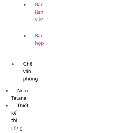
Bàn
làm
việc
Bàn
họp
Ghế
văn
phòng
Nệm
Tatana
Thiết
kế
thi
công