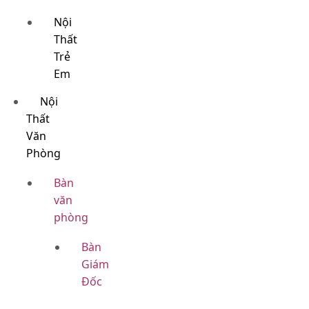
Nội
Thất
Trẻ
Em
Nội
Thất
Văn
Phòng
Bàn
văn
phòng
Bàn
Giám
Đốc