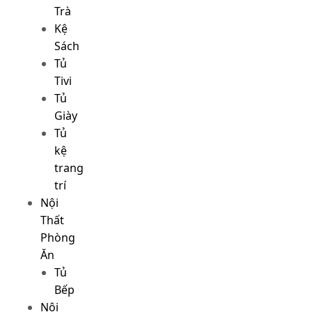
Trà
Kệ
Sách
Tủ
Tivi
Tủ
Giày
Tủ
kệ
trang
trí
Nội
Thất
Phòng
Ăn
Tủ
Bếp
Nội