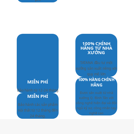
100% CHÍNH
HÃNG TỪ NHÀ
XƯỞNG
TATANA đầu tư một
xưởng sản xuất riêng với
quy mô lớn
100% HÀNG CHÍNH
MIỄN PHÍ
HÃNG
Bảo hành từ 12-24 tháng
Được sản xuất từ nhà
MIỄN PHÍ
xưởng Q. Bình Tân với
công nghệ hiện đại và đội
Bảo hành các sản phẩm
ngũ kỹ sư, công nhân tay
nội thất từ 12 tháng đến
nghề cao
24 tháng.