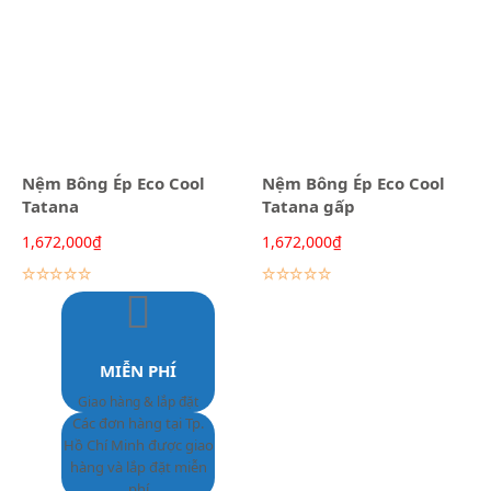
Nệm Bông Ép Eco Cool
Nệm Bông Ép Eco Cool
Tatana
Tatana gấp
1,672,000
₫
1,672,000
₫
Lựa chọn các tùy chọn
Lựa chọn các tùy chọn
MIỄN PHÍ
Giao hàng & lắp đặt
Các đơn hàng tại Tp.
Hồ Chí Minh được giao
hàng và lắp đặt miễn
phí