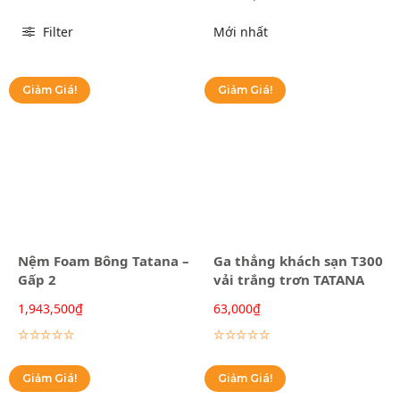
Filter
Giảm Giá!
Giảm Giá!
Nệm Foam Bông Tatana –
Ga thẳng khách sạn T300
Gấp 2
vải trắng trơn TATANA
1,943,500
₫
63,000
₫
Lựa chọn các tùy chọn
Lựa chọn các tùy chọn
Giảm Giá!
Giảm Giá!