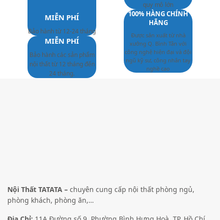
quy mô lớn
100% HÀNG CHÍNH
MIỄN PHÍ
HÃNG
Bảo hành từ 12-24 tháng
Được sản xuất từ nhà
MIỄN PHÍ
xưởng Q. Bình Tân với
công nghệ hiện đại và đội
Bảo hành các sản phẩm
ngũ kỹ sư, công nhân tay
nội thất từ 12 tháng đến
nghề cao
24 tháng.
Nội Thất TATATA –
chuyên cung cấp nội thất phòng ngủ,
phòng khách, phòng ăn,…
Địa Chỉ:
11A Đường số 9, Phường Bình Hưng Hoà, TP. Hồ Chí