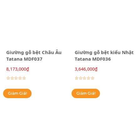
Giường gỗ bệt Châu Âu
Giường gỗ bệt kiểu Nhật
Tatana MDF037
Tatana MDF036
8,173,000
₫
3,646,000
₫
Lựa chọn các tùy chọn
Lựa chọn các tùy chọn
Giảm Giá!
Giảm Giá!