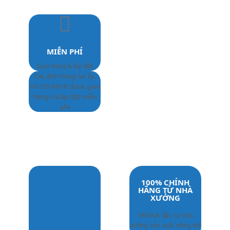
MIỄN PHÍ
Giao hàng & lắp đặt
Các đơn hàng tại Tp.
Hồ Chí Minh được giao
hàng và lắp đặt miễn
phí
100% CHÍNH
HÃNG TỪ NHÀ
XƯỞNG
TATANA đầu tư một
xưởng sản xuất riêng với