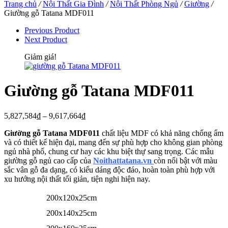
Trang chủ
/
Nội Thất Gia Đình
/
Nội Thất Phòng Ngủ
/
Giường
/
Giường gỗ Tatana MDF011
Previous Product
Next Product
Giảm giá!
Giường gỗ Tatana MDF011
5,827,584
₫
–
9,617,664
₫
Giường gỗ Tatana MDF011
chất liệu MDF
có khả năng chống ẩm
và có thiết kế hiện đại, mang đến sự phù hợp cho không gian phòng
ngủ nhà phố, chung cư hay các khu biệt thự sang trọng. Các mẫu
giường gỗ ngủ cao cấp của
Noithattatana.vn
còn nổi bật với màu
sắc vân gỗ đa dạng, có kiểu dáng độc đáo, hoàn toàn phù hợp với
xu hướng nội thất tối giản, tiện nghi hiện nay.
200x120x25cm
200x140x25cm