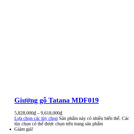
Giường gỗ Tatana MDF019
5,828,000
₫
–
9,618,000
₫
Lựa chọn các tùy chọn
Sản phẩm này có nhiều biến thể. Các
tùy chọn có thể được chọn trên trang sản phẩm
Giảm giá!