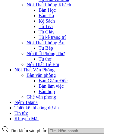
Nội Thất Phòng Khách
Bàn Học
Bàn Trà
Kệ Sách
Tủ Tivi
Tủ Giày
Tủ kệ trang trí
Nội Thất Phòng Ăn
Tủ Bếp
Nội thất Phòng Thờ
Tủ thờ
Nội Thất Trẻ Em
Nội Thất Văn Phòng
Bàn văn phòng
Bàn Giám Đốc
Bàn làm việc
Bàn họp
Ghế văn phòng
Nệm Tatana
Thiết kế thi công dự án
Tin tức
Khuyến Mãi
Tìm kiếm sản phẩm