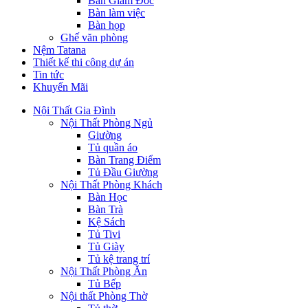
Bàn Giám Đốc
Bàn làm việc
Bàn họp
Ghế văn phòng
Nệm Tatana
Thiết kế thi công dự án
Tin tức
Khuyến Mãi
Nội Thất Gia Đình
Nội Thất Phòng Ngủ
Giường
Tủ quần áo
Bàn Trang Điểm
Tủ Đầu Giường
Nội Thất Phòng Khách
Bàn Học
Bàn Trà
Kệ Sách
Tủ Tivi
Tủ Giày
Tủ kệ trang trí
Nội Thất Phòng Ăn
Tủ Bếp
Nội thất Phòng Thờ