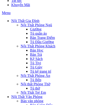
Tin tức
Khuyến Mãi
Menu
Nội Thất Gia Đình
Nội Thất Phòng Ngủ
Giường
Tủ quần áo
Bàn Trang Điểm
Tủ Đầu Giường
Nội Thất Phòng Khách
Bàn Học
Bàn Trà
Kệ Sách
Tủ Tivi
Tủ Giày
Tủ kệ trang trí
Nội Thất Phòng Ăn
Tủ Bếp
Nội thất Phòng Thờ
Tủ thờ
Nội Thất Trẻ Em
Nội Thất Văn Phòng
Bàn văn phòng