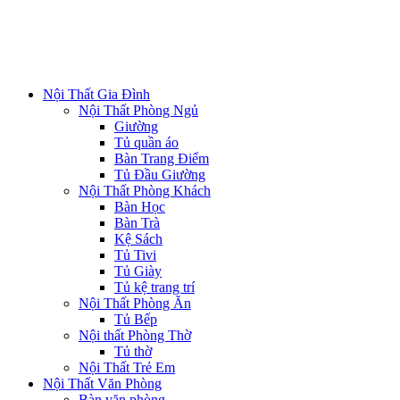
Nội Thất Gia Đình
Nội Thất Phòng Ngủ
Giường
Tủ quần áo
Bàn Trang Điểm
Tủ Đầu Giường
Nội Thất Phòng Khách
Bàn Học
Bàn Trà
Kệ Sách
Tủ Tivi
Tủ Giày
Tủ kệ trang trí
Nội Thất Phòng Ăn
Tủ Bếp
Nội thất Phòng Thờ
Tủ thờ
Nội Thất Trẻ Em
Nội Thất Văn Phòng
Bàn văn phòng