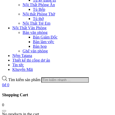
Tủ kệ trang trí
Nội Thất Phòng Ăn
Tủ Bếp
Nội thất Phòng Thờ
Tủ thờ
Nội Thất Trẻ Em
Nội Thất Văn Phòng
Bàn văn phòng
Bàn Giám Đốc
Bàn làm việc
Bàn họp
Ghế văn phòng
Nệm Tatana
Thiết kế thi công dự án
Tin tức
Khuyến Mãi
Tìm kiếm sản phẩm
0
₫
0
Shopping Cart
0
No products in the cart.