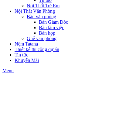
Tủ thờ
Nội Thất Trẻ Em
Nội Thất Văn Phòng
Bàn văn phòng
Bàn Giám Đốc
Bàn làm việc
Bàn họp
Ghế văn phòng
Nệm Tatana
Thiết kế thi công dự án
Tin tức
Khuyến Mãi
Menu