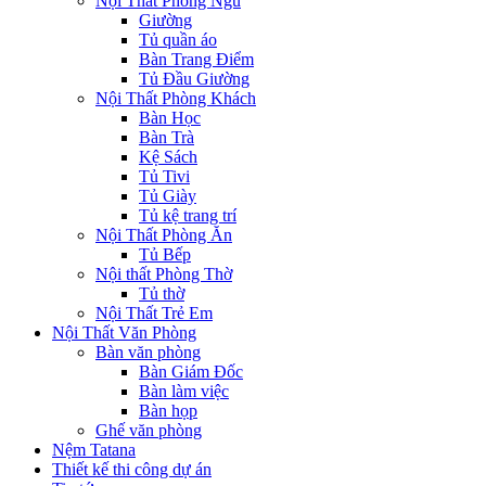
Nội Thất Phòng Ngủ
Giường
Tủ quần áo
Bàn Trang Điểm
Tủ Đầu Giường
Nội Thất Phòng Khách
Bàn Học
Bàn Trà
Kệ Sách
Tủ Tivi
Tủ Giày
Tủ kệ trang trí
Nội Thất Phòng Ăn
Tủ Bếp
Nội thất Phòng Thờ
Tủ thờ
Nội Thất Trẻ Em
Nội Thất Văn Phòng
Bàn văn phòng
Bàn Giám Đốc
Bàn làm việc
Bàn họp
Ghế văn phòng
Nệm Tatana
Thiết kế thi công dự án