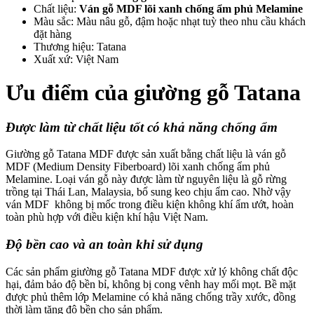
Chất liệu:
Ván gỗ
MDF lõi xanh chống ẩm phủ Melamine
Màu sắc: Màu nâu gỗ, đậm hoặc nhạt tuỳ theo nhu cầu khách
đặt hàng
Thương hiệu: Tatana
Xuất xứ: Việt Nam
Ưu điểm của giường gỗ Tatana
Được làm từ chất liệu tốt có khả năng chống ẩm
Giường gỗ Tatana MDF được sản xuất bằng chất liệu là ván gỗ
MDF (Medium Density Fiberboard) lõi xanh chống ẩm phủ
Melamine. Loại ván gỗ này được làm từ nguyên liệu là gỗ rừng
trồng tại Thái Lan, Malaysia, bổ sung keo chịu ẩm cao. Nhờ vậy
ván MDF không bị mốc trong điều kiện không khí ẩm ướt, hoàn
toàn phù hợp với điều kiện khí hậu Việt Nam.
Độ bền cao và an toàn khi sử dụng
Các sản phẩm giường gỗ Tatana MDF được xử lý không chất độc
hại, đảm bảo độ bền bỉ, không bị cong vênh hay mối mọt. Bề mặt
được phủ thêm lớp Melamine có khả năng chống trầy xước, đồng
thời làm tăng độ bền cho sản phẩm.