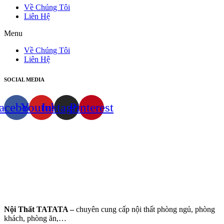
Về Chúng Tôi
Liên Hệ
Menu
Về Chúng Tôi
Liên Hệ
SOCIAL MEDIA
acebook
Youtube
Instagram
Pinterest
Nội Thất TATATA –
chuyên cung cấp nội thất phòng ngủ, phòng
khách, phòng ăn,…