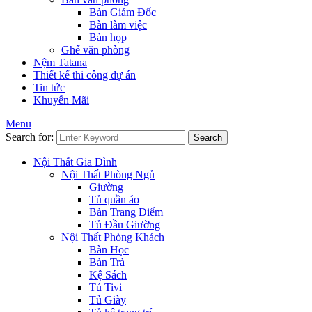
Bàn Giám Đốc
Bàn làm việc
Bàn họp
Ghế văn phòng
Nệm Tatana
Thiết kế thi công dự án
Tin tức
Khuyến Mãi
Menu
Search for:
Search
Nội Thất Gia Đình
Nội Thất Phòng Ngủ
Giường
Tủ quần áo
Bàn Trang Điểm
Tủ Đầu Giường
Nội Thất Phòng Khách
Bàn Học
Bàn Trà
Kệ Sách
Tủ Tivi
Tủ Giày