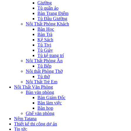
Giường
Tủ quần áo
Bàn Trang Điểm
Tủ Đầu Giường
Nội Thất Phòng Khách
Bàn Học
Bàn Trà
Kệ Sách
Tủ Tivi
Tủ Giày
Tủ kệ trang trí
Nội Thất Phòng Ăn
Tủ Bếp
Nội thất Phòng Thờ
Tủ thờ
Nội Thất Trẻ Em
Nội Thất Văn Phòng
Bàn văn phòng
Bàn Giám Đốc
Bàn làm việc
Bàn họp
Ghế văn phòng
Nệm Tatana
Thiết kế thi công dự án
Tin tức