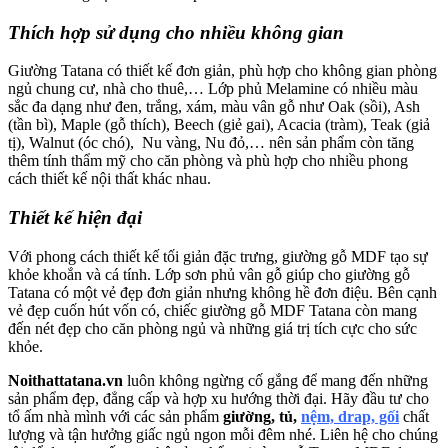
Thích hợp sử dụng cho nhiều không gian
Giường Tatana có thiết kế đơn giản, phù hợp cho không gian phòng
ngủ chung cư, nhà cho thuê,…
Lớp phủ Melamine có nhiều màu
sắc đa dạng như đen, trắng, xám, màu vân gỗ như Oak (sồi), Ash
(tần bì), Maple (gỗ thích), Beech (giẻ gai), Acacia (tràm), Teak (giả
tị), Walnut (óc chó), Nu vàng, Nu đỏ,… nên sản phẩm còn tăng
thêm tính thẩm mỹ cho căn phòng và phù hợp cho nhiều phong
cách thiết kế nội thất khác nhau.
Thiết kế hiện đại
Với phong cách thiết kế tối giản đặc trưng, giường gỗ MDF tạo sự
khỏe khoắn và cá tính.
Lớp sơn phủ vân gỗ giúp cho giường gỗ
Tatana có một vẻ đẹp đơn giản nhưng không hề đơn điệu. Bên cạnh
vẻ đẹp cuốn hút vốn có, chiếc giường gỗ MDF Tatana còn mang
đến nét đẹp cho căn phòng ngủ và những giá trị tích cực cho sức
khỏe.
Noithattatana.vn
luôn không ngừng cố gắng để mang đến những
sản phẩm đẹp, đẳng cấp và hợp xu hướng thời đại. Hãy đầu tư cho
tổ ấm nhà mình với các sản phẩm
giường, tủ,
nệm, drap, gối
chất
lượng và tận hưởng giấc ngủ ngon mỗi đêm nhé. Liên hệ cho chúng