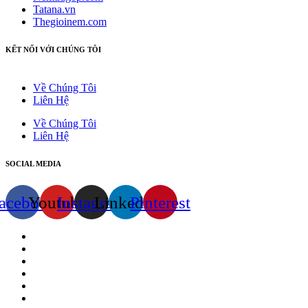
Tatana.vn
Thegioinem.com
KẾT NỐI VỚI CHÚNG TÔI
Về Chúng Tôi
Liên Hệ
Về Chúng Tôi
Liên Hệ
SOCIAL MEDIA
acebook
Youtube
Instagram
Linkedin
Pinterest