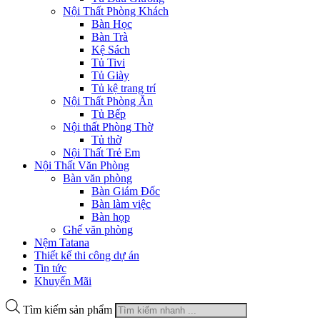
Nội Thất Phòng Khách
Bàn Học
Bàn Trà
Kệ Sách
Tủ Tivi
Tủ Giày
Tủ kệ trang trí
Nội Thất Phòng Ăn
Tủ Bếp
Nội thất Phòng Thờ
Tủ thờ
Nội Thất Trẻ Em
Nội Thất Văn Phòng
Bàn văn phòng
Bàn Giám Đốc
Bàn làm việc
Bàn họp
Ghế văn phòng
Nệm Tatana
Thiết kế thi công dự án
Tin tức
Khuyến Mãi
Tìm kiếm sản phẩm