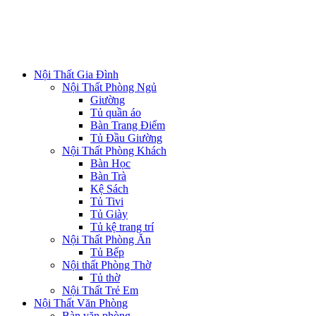
Nội Thất Gia Đình
Nội Thất Phòng Ngủ
Giường
Tủ quần áo
Bàn Trang Điểm
Tủ Đầu Giường
Nội Thất Phòng Khách
Bàn Học
Bàn Trà
Kệ Sách
Tủ Tivi
Tủ Giày
Tủ kệ trang trí
Nội Thất Phòng Ăn
Tủ Bếp
Nội thất Phòng Thờ
Tủ thờ
Nội Thất Trẻ Em
Nội Thất Văn Phòng
Bàn văn phòng