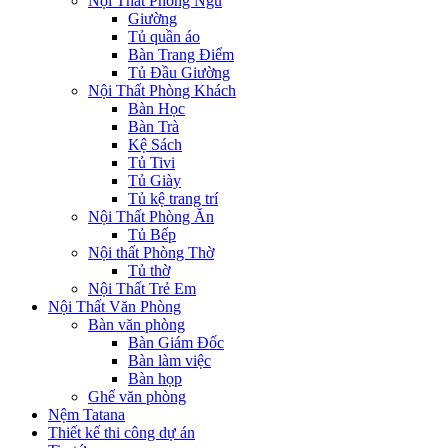
Nội Thất Phòng Ngủ
Giường
Tủ quần áo
Bàn Trang Điểm
Tủ Đầu Giường
Nội Thất Phòng Khách
Bàn Học
Bàn Trà
Kệ Sách
Tủ Tivi
Tủ Giày
Tủ kệ trang trí
Nội Thất Phòng Ăn
Tủ Bếp
Nội thất Phòng Thờ
Tủ thờ
Nội Thất Trẻ Em
Nội Thất Văn Phòng
Bàn văn phòng
Bàn Giám Đốc
Bàn làm việc
Bàn họp
Ghế văn phòng
Nệm Tatana
Thiết kế thi công dự án