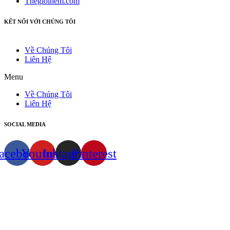
Thegioinem.com
KẾT NỐI VỚI CHÚNG TÔI
Về Chúng Tôi
Liên Hệ
Menu
Về Chúng Tôi
Liên Hệ
SOCIAL MEDIA
acebook
Youtube
Instagram
Pinterest