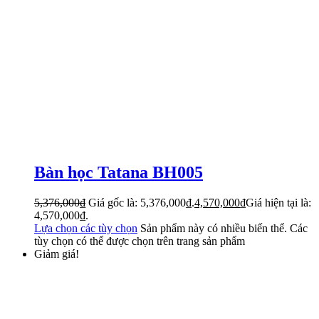
Bàn học Tatana BH005
5,376,000
₫
Giá gốc là: 5,376,000₫.
4,570,000
₫
Giá hiện tại là:
4,570,000₫.
Lựa chọn các tùy chọn
Sản phẩm này có nhiều biến thể. Các
tùy chọn có thể được chọn trên trang sản phẩm
Giảm giá!