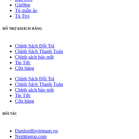
Giường
Tủ quần áo
Tủ Tivi
HỖ TRỢ KHÁCH HÀNG
Chính Sách Đổi Trả
Chính Sách Thanh Toán
Chính sách bảo mật
Tin Tức
Cửa hàng
Chính Sách Đổi Trả
Chính Sách Thanh Toán
Chính sách bảo mật
Tin Tức
Cửa hàng
ĐỐI TÁC
Dunlopillovietnam.vn
Nemtragop.com