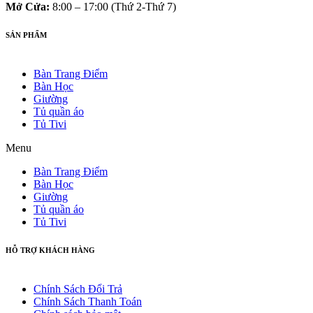
Mở Cửa:
8:00 – 17:00 (Thứ 2-Thứ 7)
SẢN PHẨM
Bàn Trang Điểm
Bàn Học
Giường
Tủ quần áo
Tủ Tivi
Menu
Bàn Trang Điểm
Bàn Học
Giường
Tủ quần áo
Tủ Tivi
HỖ TRỢ KHÁCH HÀNG
Chính Sách Đổi Trả
Chính Sách Thanh Toán