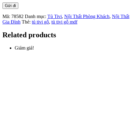
Mã:
78582
Danh mục:
Tủ Tivi
,
Nội Thất Phòng Khách
,
Nội Thất
Gia Đình
Thẻ:
tủ tivi gỗ
,
tủ tivi gỗ mdf
Related products
Giảm giá!