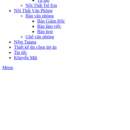
Tủ thờ
Nội Thất Trẻ Em
Nội Thất Văn Phòng
Bàn văn phòng
Bàn Giám Đốc
Bàn làm việc
Bàn họp
Ghế văn phòng
Nệm Tatana
Thiết kế thi công dự án
Tin tức
Khuyến Mãi
Menu