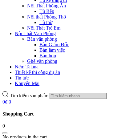
Tủ kệ trang trí
Nội Thất Phòng Ăn
Tủ Bếp
Nội thất Phòng Thờ
Tủ thờ
Nội Thất Trẻ Em
Nội Thất Văn Phòng
Bàn văn phòng
Bàn Giám Đốc
Bàn làm việc
Bàn họp
Ghế văn phòng
Nệm Tatana
Thiết kế thi công dự án
Tin tức
Khuyến Mãi
Tìm kiếm sản phẩm
0
₫
0
Shopping Cart
0
No products in the cart.