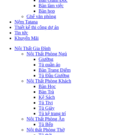
Bàn Giám Đốc
Bàn làm việc
Bàn họp
Ghế văn phòng
Nệm Tatana
Thiết kế thi công dự án
Tin tức
Khuyến Mãi
Nội Thất Gia Đình
Nội Thất Phòng Ngủ
Giường
Tủ quần áo
Bàn Trang Điểm
Tủ Đầu Giường
Nội Thất Phòng Khách
Bàn Học
Bàn Trà
Kệ Sách
Tủ Tivi
Tủ Giày
Tủ kệ trang trí
Nội Thất Phòng Ăn
Tủ Bếp
Nội thất Phòng Thờ