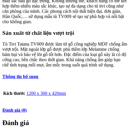
màu sắc nâu gỗ đặc trưng. Không những thế, khách hàng có thể kết
hợp thêm nhiều màu sắc khác, tạo sự đa dạng cho tủ tivi cũng như
căn phòng của mình. Các phong cách nội thất hiện đại, đơn giản,
Hàn Quốc,… sử dụng mẫu tủ TV009 sẽ tạo sự phù hợp và nổi bật
cho không gian.
Sản xuất từ chất liệu vượt trội
Tủ Tivi Tatana TV009 được làm từ gỗ công nghiệp MDF chống ẩm
vượt trội. Mặt ngoài lớp gỗ được phủ thêm lớp Melamine chống
bám bụi và bảo vệ lõi gỗ tốt hơn. Đặc điểm của loại gỗ này là có độ
cứng cao, bền chắc theo thời gian. Khả năng chống ẩm giúp hạn
chế tình trạng mối mọt, ẩm mốc trong suốt quá trình sử dụng.
Thông tin bổ sung
Kích thước
1200 x 300 x 420mm
Đánh giá (0)
Đánh giá