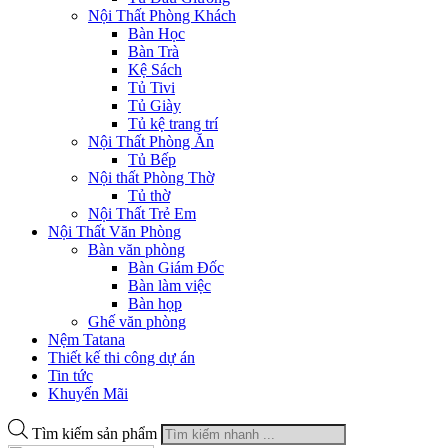
Nội Thất Phòng Khách
Bàn Học
Bàn Trà
Kệ Sách
Tủ Tivi
Tủ Giày
Tủ kệ trang trí
Nội Thất Phòng Ăn
Tủ Bếp
Nội thất Phòng Thờ
Tủ thờ
Nội Thất Trẻ Em
Nội Thất Văn Phòng
Bàn văn phòng
Bàn Giám Đốc
Bàn làm việc
Bàn họp
Ghế văn phòng
Nệm Tatana
Thiết kế thi công dự án
Tin tức
Khuyến Mãi
Tìm kiếm sản phẩm