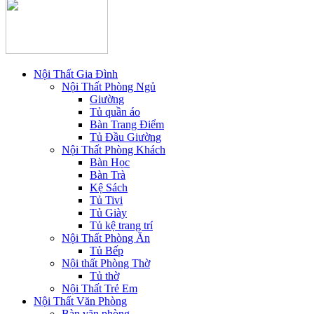
Nội Thất Gia Đình
Nội Thất Phòng Ngủ
Giường
Tủ quần áo
Bàn Trang Điểm
Tủ Đầu Giường
Nội Thất Phòng Khách
Bàn Học
Bàn Trà
Kệ Sách
Tủ Tivi
Tủ Giày
Tủ kệ trang trí
Nội Thất Phòng Ăn
Tủ Bếp
Nội thất Phòng Thờ
Tủ thờ
Nội Thất Trẻ Em
Nội Thất Văn Phòng
Bàn văn phòng