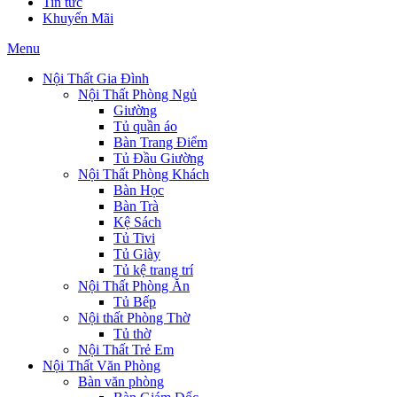
Tin tức
Khuyến Mãi
Menu
Nội Thất Gia Đình
Nội Thất Phòng Ngủ
Giường
Tủ quần áo
Bàn Trang Điểm
Tủ Đầu Giường
Nội Thất Phòng Khách
Bàn Học
Bàn Trà
Kệ Sách
Tủ Tivi
Tủ Giày
Tủ kệ trang trí
Nội Thất Phòng Ăn
Tủ Bếp
Nội thất Phòng Thờ
Tủ thờ
Nội Thất Trẻ Em
Nội Thất Văn Phòng
Bàn văn phòng