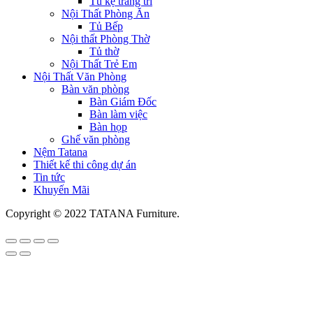
Tủ kệ trang trí
Nội Thất Phòng Ăn
Tủ Bếp
Nội thất Phòng Thờ
Tủ thờ
Nội Thất Trẻ Em
Nội Thất Văn Phòng
Bàn văn phòng
Bàn Giám Đốc
Bàn làm việc
Bàn họp
Ghế văn phòng
Nệm Tatana
Thiết kế thi công dự án
Tin tức
Khuyến Mãi
Copyright © 2022 TATANA Furniture.