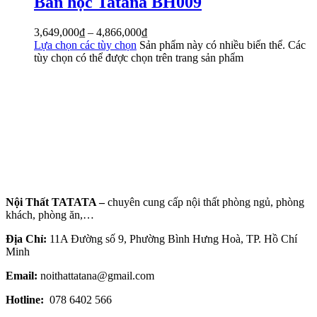
Bàn học Tatana BH009
3,649,000
₫
–
4,866,000
₫
Lựa chọn các tùy chọn
Sản phẩm này có nhiều biến thể. Các
tùy chọn có thể được chọn trên trang sản phẩm
Nội Thất TATATA –
chuyên cung cấp nội thất phòng ngủ, phòng
khách, phòng ăn,…
Địa Chỉ:
11A Đường số 9, Phường Bình Hưng Hoà, TP. Hồ Chí
Minh
Email:
noithattatana@gmail.com
Hotline:
078 6402 566