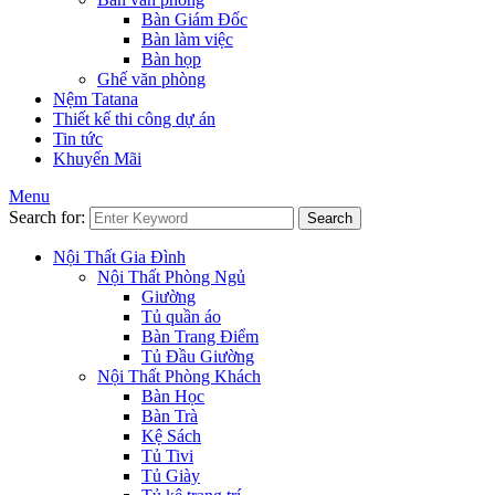
Bàn Giám Đốc
Bàn làm việc
Bàn họp
Ghế văn phòng
Nệm Tatana
Thiết kế thi công dự án
Tin tức
Khuyến Mãi
Menu
Search for:
Search
Nội Thất Gia Đình
Nội Thất Phòng Ngủ
Giường
Tủ quần áo
Bàn Trang Điểm
Tủ Đầu Giường
Nội Thất Phòng Khách
Bàn Học
Bàn Trà
Kệ Sách
Tủ Tivi
Tủ Giày