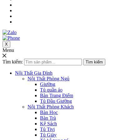
X
Menu
Tìm kiếm:
Tìm kiếm
Nội Thất Gia Đình
Nội Thất Phòng Ngủ
Giường
Tủ quần áo
Bàn Trang Điểm
Tủ Đầu Giường
Nội Thất Phòng Khách
Bàn Học
Bàn Trà
Kệ Sách
Tủ Tivi
Tủ Giày