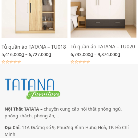
Tủ quần áo TATANA – TU020
Tủ quần áo TATANA – TU018
–
–
6,733,000
₫
9,874,000
₫
5,416,000
₫
6,727,000
₫
Lựa chọn các tùy chọn
Lựa chọn các tùy chọn
Giảm giá!
Giảm giá!
Nội Thất TATATA –
chuyên cung cấp nội thất phòng ngủ,
phòng khách, phòng ăn,…
Địa Chỉ:
11A Đường số 9, Phường Bình Hưng Hoà, TP. Hồ Chí
Minh