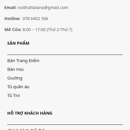
Email:
noithattatana@gmail.com
Tủ quần áo TATANA – TU021
Tủ quần áo TATANA – TU002
–
8,589,000
₫
11,317,000
₫
–
6,929,000
₫
10,682,000
₫
Hotline:
078 6402 566
Lựa chọn các tùy chọn
Lựa chọn các tùy chọn
Mở Cửa:
8:00 – 17:00 (Thứ 2-Thứ 7)
SẢN PHẨM
Bàn Trang Điểm
Bàn Học
Giường
Tủ quần áo
Tủ Tivi
HỖ TRỢ KHÁCH HÀNG