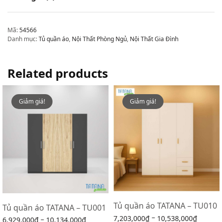
Mã:
54566
Danh mục:
Tủ quần áo
,
Nội Thất Phòng Ngủ
,
Nội Thất Gia Đình
Related products
Giảm giá!
Giảm giá!
Tủ quần áo TATANA – TU010
Tủ quần áo TATANA – TU001
–
7,203,000
₫
10,538,000
₫
–
6,929,000
₫
10,134,000
₫