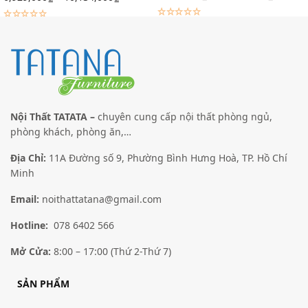
Lựa chọn các tùy chọn
Lựa chọn các tùy chọn
Giảm giá!
Giảm giá!
Nội Thất TATATA –
chuyên cung cấp nội thất phòng ngủ,
phòng khách, phòng ăn,…
Địa Chỉ:
11A Đường số 9, Phường Bình Hưng Hoà, TP. Hồ Chí
Minh
Email:
noithattatana@gmail.com
Tủ quần áo TATANA – TU020
Tủ quần áo TATANA – TU017
–
–
6,733,000
₫
9,874,000
₫
7,217,000
₫
9,931,000
₫
Hotline:
078 6402 566
Lựa chọn các tùy chọn
Lựa chọn các tùy chọn
Mở Cửa:
8:00 – 17:00 (Thứ 2-Thứ 7)
SẢN PHẨM