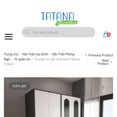
0
Trang chủ
/
Nội Thất Gia Đình
/
Nội Thất Phòng
Previous Product
Ngủ
/
Tủ quần áo
/
Tủ quần áo gỗ cánh kính Tatana
Next
Product
TU047
Giảm giá!