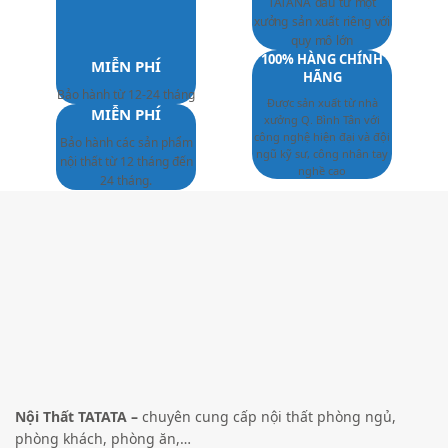
TATANA đầu tư một
xưởng sản xuất riêng với
quy mô lớn
100% HÀNG CHÍNH
MIỄN PHÍ
HÃNG
Bảo hành từ 12-24 tháng
Được sản xuất từ nhà
MIỄN PHÍ
xưởng Q. Bình Tân với
công nghệ hiện đại và đội
Bảo hành các sản phẩm
ngũ kỹ sư, công nhân tay
nội thất từ 12 tháng đến
nghề cao
24 tháng.
Nội Thất TATATA –
chuyên cung cấp nội thất phòng ngủ,
phòng khách, phòng ăn,…