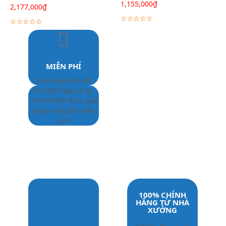
1,155,000
₫
2,177,000
₫
Lựa chọn các tùy chọn
Lựa chọn các tùy chọn
MIỄN PHÍ
Giao hàng & lắp đặt
Các đơn hàng tại Tp.
Hồ Chí Minh được giao
hàng và lắp đặt miễn
phí
100% CHÍNH
HÃNG TỪ NHÀ
XƯỞNG