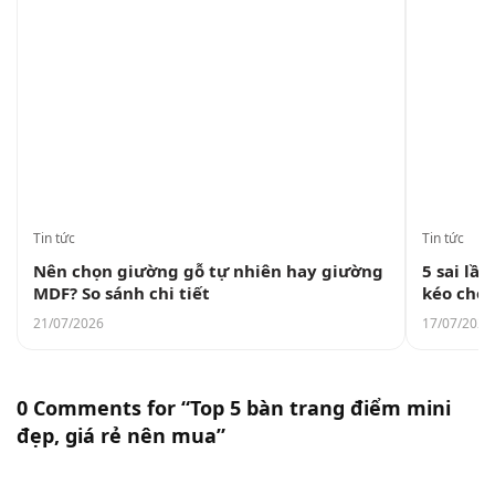
Tin tức
Tin tức
Nên chọn giường gỗ tự nhiên hay giường
5 sai lầ
MDF? So sánh chi tiết
kéo cho
21/07/2026
17/07/2026
0 Comments for “Top 5 bàn trang điểm mini
đẹp, giá rẻ nên mua”