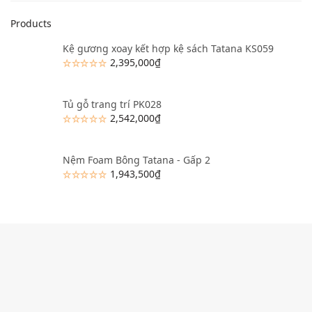
Products
Kệ gương xoay kết hợp kệ sách Tatana KS059
2,395,000
₫
Tủ gỗ trang trí PK028
2,542,000
₫
Nệm Foam Bông Tatana - Gấp 2
1,943,500
₫