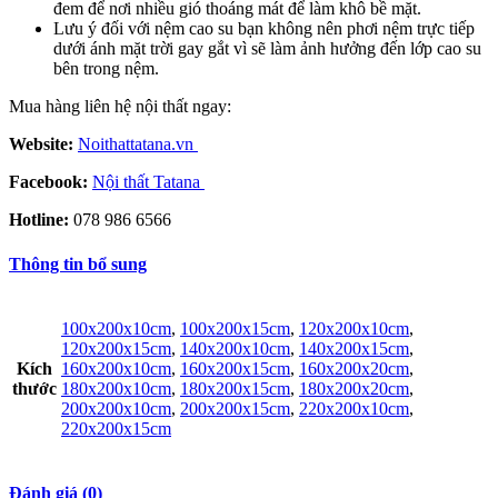
đem để nơi nhiều gió thoáng mát để làm khô bề mặt.
Lưu ý đối với nệm cao su bạn không nên phơi nệm trực tiếp
dưới ánh mặt trời gay gắt vì sẽ làm ảnh hưởng đến lớp cao su
bên trong nệm.
Mua hàng liên hệ nội thất ngay:
Website:
Noithattatana.vn
Facebook:
Nội thất Tatana
Hotline:
078 986 6566
Thông tin bổ sung
100x200x10cm
,
100x200x15cm
,
120x200x10cm
,
120x200x15cm
,
140x200x10cm
,
140x200x15cm
,
Kích
160x200x10cm
,
160x200x15cm
,
160x200x20cm
,
thước
180x200x10cm
,
180x200x15cm
,
180x200x20cm
,
200x200x10cm
,
200x200x15cm
,
220x200x10cm
,
220x200x15cm
Đánh giá (0)