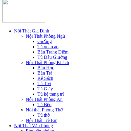
Nội Thất Gia Đình
Nội Thất Phòng Ngủ
Giường
Tủ quần áo
Bàn Trang Điểm
Tủ Đầu Giường
Nội Thất Phòng Khách
Bàn Học
Bàn Trà
Kệ Sách
Tủ Tivi
Tủ Giày
Tủ kệ trang trí
Nội Thất Phòng Ăn
Tủ Bếp
Nội thất Phòng Thờ
Tủ thờ
Nội Thất Trẻ Em
Nội Thất Văn Phòng
Bàn văn phòng