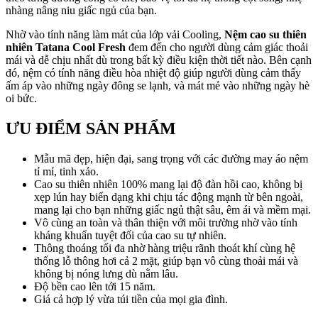
nhàng nâng niu giấc ngủ của bạn.
Nhờ vào tính năng làm mát của lớp vải Cooling,
Nệm cao su thiên
nhiên Tatana Cool Fresh
đem đến cho người dùng cảm giác thoải
mái và dễ chịu nhất dù trong bất kỳ điều kiện thời tiết nào. Bên cạnh
đó, nệm có tính năng điều hòa nhiệt độ giúp người dùng cảm thấy
ấm áp vào những ngày đông se lạnh, và mát mẻ vào những ngày hè
oi bức.
ƯU ĐIỂM SẢN PHẨM
Mẫu mã đẹp, hiện đại, sang trọng với các đường may áo nệm
tỉ mỉ, tinh xảo.
Cao su thiên nhiên 100% mang lại độ đàn hồi cao, không bị
xẹp lún hay biến dạng khi chịu tác động mạnh từ bên ngoài,
mang lại cho bạn những giấc ngủ thật sâu, êm ái và mềm mại.
Vô cùng an toàn và thân thiện với môi trường nhờ vào tính
kháng khuẩn tuyệt đối của cao su tự nhiên.
Thông thoáng tối đa nhờ hàng triệu rãnh thoát khí cùng hệ
thống lỗ thông hơi cả 2 mặt, giúp bạn vô cùng thoải mái và
không bị nóng lưng dù nằm lâu.
Độ bền cao lên tới 15 năm.
Giá cả hợp lý vừa túi tiền của mọi gia đình.