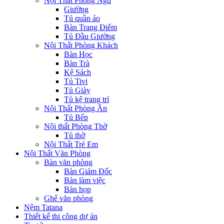
Nội Thất Phòng Ngủ
Giường
Tủ quần áo
Bàn Trang Điểm
Tủ Đầu Giường
Nội Thất Phòng Khách
Bàn Học
Bàn Trà
Kệ Sách
Tủ Tivi
Tủ Giày
Tủ kệ trang trí
Nội Thất Phòng Ăn
Tủ Bếp
Nội thất Phòng Thờ
Tủ thờ
Nội Thất Trẻ Em
Nội Thất Văn Phòng
Bàn văn phòng
Bàn Giám Đốc
Bàn làm việc
Bàn họp
Ghế văn phòng
Nệm Tatana
Thiết kế thi công dự án