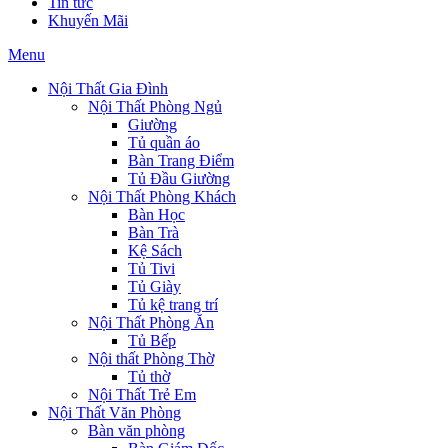
Tin tức
Khuyến Mãi
Menu
Nội Thất Gia Đình
Nội Thất Phòng Ngủ
Giường
Tủ quần áo
Bàn Trang Điểm
Tủ Đầu Giường
Nội Thất Phòng Khách
Bàn Học
Bàn Trà
Kệ Sách
Tủ Tivi
Tủ Giày
Tủ kệ trang trí
Nội Thất Phòng Ăn
Tủ Bếp
Nội thất Phòng Thờ
Tủ thờ
Nội Thất Trẻ Em
Nội Thất Văn Phòng
Bàn văn phòng