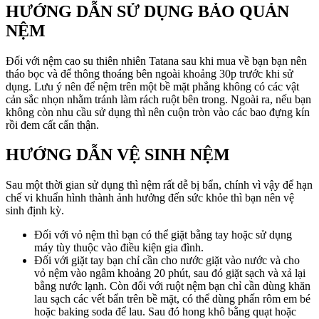
HƯỚNG DẪN SỬ DỤNG BẢO QUẢN
NỆM
Đối với nệm cao su thiên nhiên Tatana sau khi mua về bạn bạn nên
tháo bọc và để thông thoáng bên ngoài khoảng 30p trước khi sử
dụng. Lưu ý nên để nệm trên một bề mặt phẳng không có các vật
cản sắc nhọn nhằm tránh làm rách ruột bên trong. Ngoài ra, nếu bạn
không còn nhu cầu sử dụng thì nên cuộn tròn vào các bao đựng kín
rồi đem cất cẩn thận.
HƯỚNG DẪN VỆ SINH NỆM
Sau một thời gian sử dụng thì nệm rất dễ bị bẩn, chính vì vậy để hạn
chế vi khuẩn hình thành ảnh hưởng đến sức khỏe thì bạn nên vệ
sinh định kỳ.
Đối với vỏ nệm thì bạn có thể giặt bằng tay hoặc sử dụng
máy tùy thuộc vào điều kiện gia đình.
Đối với giặt tay bạn chỉ cần cho nước giặt vào nước và cho
vỏ nệm vào ngâm khoảng 20 phút, sau đó giặt sạch và xả lại
bằng nước lạnh. Còn đối với ruột nệm bạn chỉ cần dùng khăn
lau sạch các vết bẩn trên bề mặt, có thể dùng phấn rôm em bé
hoặc baking soda để lau. Sau đó hong khô bằng quạt hoặc