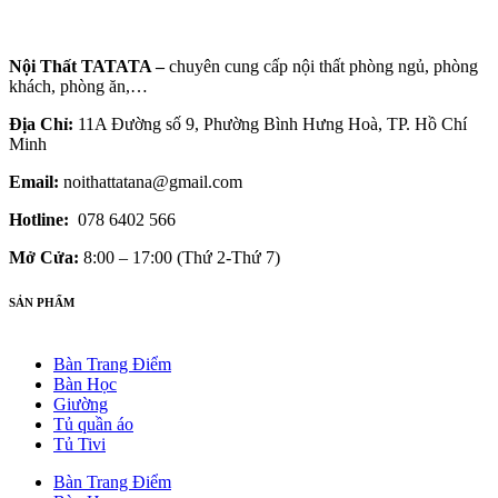
Nội Thất TATATA –
chuyên cung cấp nội thất phòng ngủ, phòng
khách, phòng ăn,…
Địa Chỉ:
11A Đường số 9, Phường Bình Hưng Hoà, TP. Hồ Chí
Minh
Email:
noithattatana@gmail.com
Hotline:
078 6402 566
Mở Cửa:
8:00 – 17:00 (Thứ 2-Thứ 7)
SẢN PHẨM
Bàn Trang Điểm
Bàn Học
Giường
Tủ quần áo
Tủ Tivi
Bàn Trang Điểm