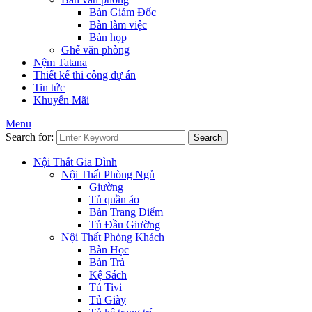
Bàn Giám Đốc
Bàn làm việc
Bàn họp
Ghế văn phòng
Nệm Tatana
Thiết kế thi công dự án
Tin tức
Khuyến Mãi
Menu
Search for:
Search
Nội Thất Gia Đình
Nội Thất Phòng Ngủ
Giường
Tủ quần áo
Bàn Trang Điểm
Tủ Đầu Giường
Nội Thất Phòng Khách
Bàn Học
Bàn Trà
Kệ Sách
Tủ Tivi
Tủ Giày