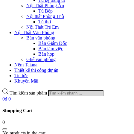
Tủ kệ trang trí
Nội Thất Phòng Ăn
Tủ Bếp
Nội thất Phòng Thờ
Tủ thờ
Nội Thất Trẻ Em
Nội Thất Văn Phòng
Bàn văn phòng
Bàn Giám Đốc
Bàn làm việc
Bàn họp
Ghế văn phòng
Nệm Tatana
Thiết kế thi công dự án
Tin tức
Khuyến Mãi
Tìm kiếm sản phẩm
0
₫
0
Shopping Cart
0
No products in the cart.