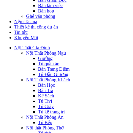
Bàn Giám Đốc
Bàn làm việc
Bàn họp
Ghế văn phòng
Nệm Tatana
Thiết kế thi công dự án
Tin tức
Khuyến Mãi
Nội Thất Gia Đình
Nội Thất Phòng Ngủ
Giường
Tủ quần áo
Bàn Trang Điểm
Tủ Đầu Giường
Nội Thất Phòng Khách
Bàn Học
Bàn Trà
Kệ Sách
Tủ Tivi
Tủ Giày
Tủ kệ trang trí
Nội Thất Phòng Ăn
Tủ Bếp
Nội thất Phòng Thờ