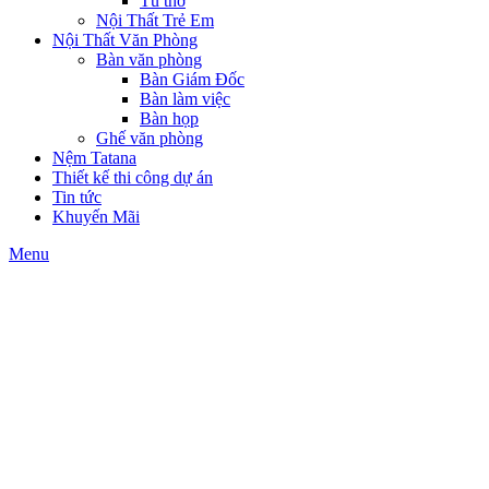
Tủ thờ
Nội Thất Trẻ Em
Nội Thất Văn Phòng
Bàn văn phòng
Bàn Giám Đốc
Bàn làm việc
Bàn họp
Ghế văn phòng
Nệm Tatana
Thiết kế thi công dự án
Tin tức
Khuyến Mãi
Menu