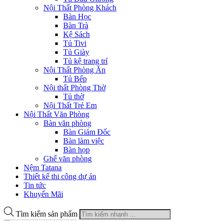
Nội Thất Phòng Khách
Bàn Học
Bàn Trà
Kệ Sách
Tủ Tivi
Tủ Giày
Tủ kệ trang trí
Nội Thất Phòng Ăn
Tủ Bếp
Nội thất Phòng Thờ
Tủ thờ
Nội Thất Trẻ Em
Nội Thất Văn Phòng
Bàn văn phòng
Bàn Giám Đốc
Bàn làm việc
Bàn họp
Ghế văn phòng
Nệm Tatana
Thiết kế thi công dự án
Tin tức
Khuyến Mãi
Tìm kiếm sản phẩm