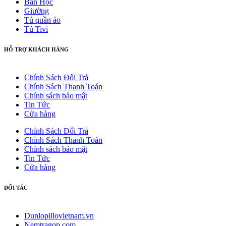
Bàn Học
Giường
Tủ quần áo
Tủ Tivi
HỖ TRỢ KHÁCH HÀNG
Chính Sách Đổi Trả
Chính Sách Thanh Toán
Chính sách bảo mật
Tin Tức
Cửa hàng
Chính Sách Đổi Trả
Chính Sách Thanh Toán
Chính sách bảo mật
Tin Tức
Cửa hàng
ĐỐI TÁC
Dunlopillovietnam.vn
Nemtragop.com