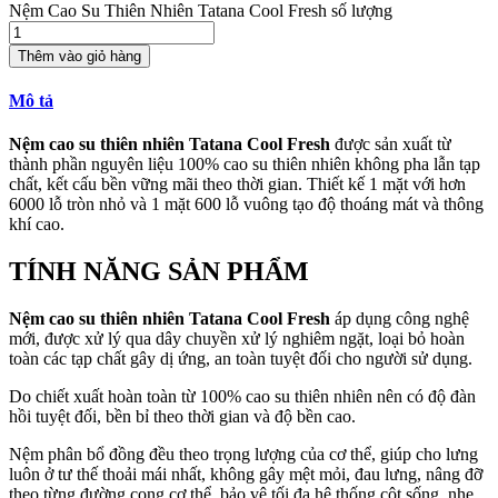
Nệm Cao Su Thiên Nhiên Tatana Cool Fresh số lượng
Thêm vào giỏ hàng
Mô tả
Nệm cao su thiên nhiên Tatana Cool Fresh
được sản xuất từ
thành phần nguyên liệu 100% cao su thiên nhiên không pha lẫn tạp
chất, kết cấu bền vững mãi theo thời gian. Thiết kế 1 mặt với hơn
6000 lỗ tròn nhỏ và 1 mặt 600 lỗ vuông tạo độ thoáng mát và thông
khí cao.
TÍNH NĂNG SẢN PHẨM
Nệm cao su thiên nhiên Tatana Cool Fresh
áp dụng công nghệ
mới, được xử lý qua dây chuyền xử lý nghiêm ngặt, loại bỏ hoàn
toàn các tạp chất gây dị ứng, an toàn tuyệt đối cho người sử dụng.
Do chiết xuất hoàn toàn từ 100% cao su thiên nhiên nên có độ đàn
hồi tuyệt đối, bền bỉ theo thời gian và độ bền cao.
Nệm phân bổ đồng đều theo trọng lượng của cơ thể, giúp cho lưng
luôn ở tư thế thoải mái nhất, không gây mệt mỏi, đau lưng, nâng đỡ
theo từng đường cong cơ thể, bảo vệ tối đa hệ thống cột sống, nhẹ