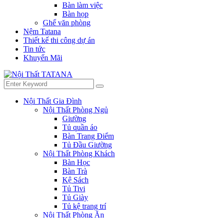
Bàn làm việc
Bàn họp
Ghế văn phòng
Nệm Tatana
Thiết kế thi công dự án
Tin tức
Khuyến Mãi
Menu
Search
Search
for:
Nội Thất Gia Đình
Nội Thất Phòng Ngủ
Giường
Tủ quần áo
Bàn Trang Điểm
Tủ Đầu Giường
Nội Thất Phòng Khách
Bàn Học
Bàn Trà
Kệ Sách
Tủ Tivi
Tủ Giày
Tủ kệ trang trí
Nội Thất Phòng Ăn