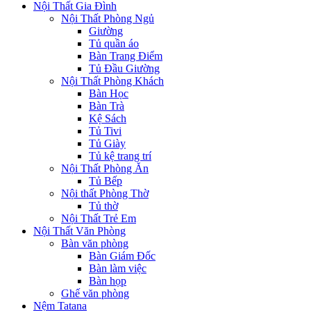
Menu
Nội Thất Gia Đình
Nội Thất Phòng Ngủ
Giường
Tủ quần áo
Bàn Trang Điểm
Tủ Đầu Giường
Nội Thất Phòng Khách
Bàn Học
Bàn Trà
Kệ Sách
Tủ Tivi
Tủ Giày
Tủ kệ trang trí
Nội Thất Phòng Ăn
Tủ Bếp
Nội thất Phòng Thờ
Tủ thờ
Nội Thất Trẻ Em
Nội Thất Văn Phòng
Bàn văn phòng
Bàn Giám Đốc
Bàn làm việc
Bàn họp
Ghế văn phòng
Nệm Tatana