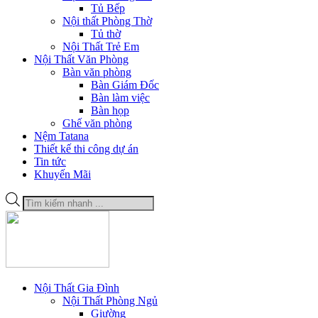
Tủ Bếp
Nội thất Phòng Thờ
Tủ thờ
Nội Thất Trẻ Em
Nội Thất Văn Phòng
Bàn văn phòng
Bàn Giám Đốc
Bàn làm việc
Bàn họp
Ghế văn phòng
Nệm Tatana
Thiết kế thi công dự án
Tin tức
Khuyến Mãi
Tìm
kiếm
sản
phẩm
Nội Thất Gia Đình
Nội Thất Phòng Ngủ
Giường