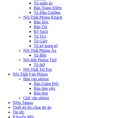
Tủ quần áo
Bàn Trang Điểm
Tủ Đầu Giường
Nội Thất Phòng Khách
Bàn Học
Bàn Trà
Kệ Sách
Tủ Tivi
Tủ Giày
Tủ kệ trang trí
Nội Thất Phòng Ăn
Tủ Bếp
Nội thất Phòng Thờ
Tủ thờ
Nội Thất Trẻ Em
Nội Thất Văn Phòng
Bàn văn phòng
Bàn Giám Đốc
Bàn làm việc
Bàn họp
Ghế văn phòng
Nệm Tatana
Thiết kế thi công dự án
Tin tức
Khuyến Mãi