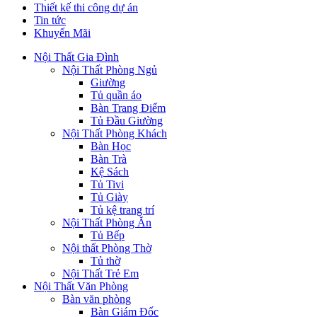
Thiết kế thi công dự án
Tin tức
Khuyến Mãi
Nội Thất Gia Đình
Nội Thất Phòng Ngủ
Giường
Tủ quần áo
Bàn Trang Điểm
Tủ Đầu Giường
Nội Thất Phòng Khách
Bàn Học
Bàn Trà
Kệ Sách
Tủ Tivi
Tủ Giày
Tủ kệ trang trí
Nội Thất Phòng Ăn
Tủ Bếp
Nội thất Phòng Thờ
Tủ thờ
Nội Thất Trẻ Em
Nội Thất Văn Phòng
Bàn văn phòng
Bàn Giám Đốc