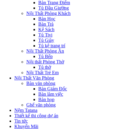
Bàn Trang Điểm
Tủ Đầu Giường
Nội Thất Phòng Khách
Bàn Học
Bàn Trà
Kệ Sách
Tủ Tivi
Tủ Giày
Tủ kệ trang trí
Nội Thất Phòng Ăn
Tủ Bếp
Nội thất Phòng Thờ
Tủ thờ
Nội Thất Trẻ Em
Nội Thất Văn Phòng
Bàn văn phòng
Bàn Giám Đốc
Bàn làm việc
Bàn họp
Ghế văn phòng
Nệm Tatana
Thiết kế thi công dự án
Tin tức
Khuyến Mãi