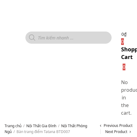
0
₫
0
Shop
Cart
0
No
produc
in
the
cart.
Previous Product
Trang chủ
/
Nội Thất Gia Đình
/
Nội Thất Phòng
Ngủ
/
Bàn trang điểm Tatana BTD007
Next Product