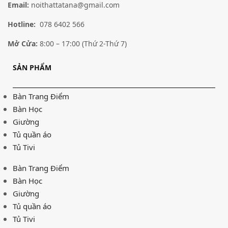
–
3,204,000
₫
4,078,000
₫
Lựa chọn các tùy chọn
Email:
noithattatana@gmail.com
Lựa chọn các tùy chọn
Hotline:
078 6402 566
Mở Cửa:
8:00 – 17:00 (Thứ 2-Thứ 7)
SẢN PHẨM
Bàn Trang Điểm
Bàn Học
Giường
Tủ quần áo
Tủ Tivi
Bàn Trang Điểm
Bàn Học
Giường
Tủ quần áo
Tủ Tivi