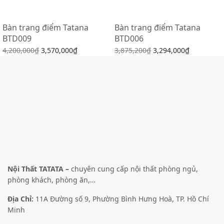
Bàn trang điểm Tatana
Bàn trang điểm Tatana
BTD009
BTD006
4,200,000
₫
3,570,000
₫
3,875,200
₫
3,294,000
₫
Lựa chọn các tùy chọn
Lựa chọn các tùy chọn
Giảm giá!
Giảm giá!
Nội Thất TATATA –
chuyên cung cấp nội thất phòng ngủ,
phòng khách, phòng ăn,…
Địa Chỉ:
11A Đường số 9, Phường Bình Hưng Hoà, TP. Hồ Chí
Bàn trang điểm Tatana
Giường Gỗ Tatana MDF016
Minh
BTD004
–
5,828,000
₫
9,618,000
₫