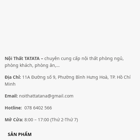
Giảm giá!
Giảm giá!
Nội Thất TATATA –
chuyên cung cấp nội thất phòng ngủ,
phòng khách, phòng ăn,…
Địa Chỉ:
11A Đường số 9, Phường Bình Hưng Hoà, TP. Hồ Chí
Bàn làm việc BLV013
Bàn làm việc Tatana BLV014
Minh
3,808,000
₫
3,237,000
₫
3,248,000
₫
2,761,000
₫
Lựa chọn các tùy chọn
Lựa chọn các tùy chọn
Email:
noithattatana@gmail.com
Hotline:
078 6402 566
Mở Cửa:
8:00 – 17:00 (Thứ 2-Thứ 7)
SẢN PHẨM