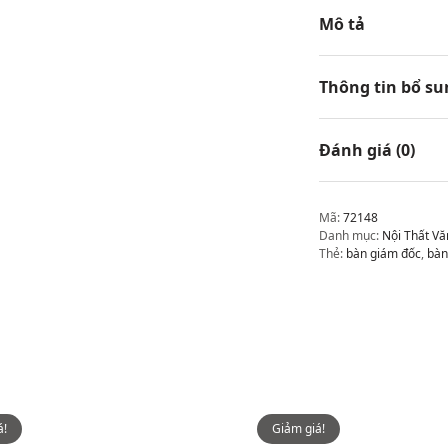
Mô tả
Thông tin bổ su
Đánh giá (0)
Mã:
72148
Danh mục:
Nội Thất V
Thẻ:
bàn giám đốc
,
bàn
á!
Giảm giá!