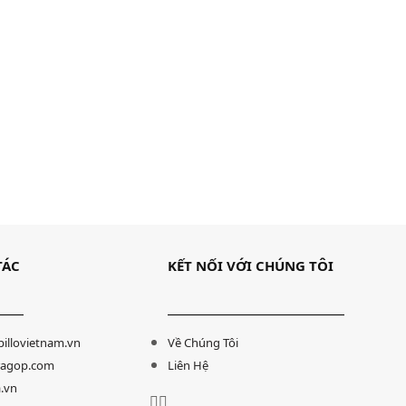
Bàn làm việc Tatana BLV011
4,256,000
₫
3,618,000
₫
TÁC
KẾT NỐI VỚI CHÚNG TÔI
Lựa chọn các tùy chọn
illovietnam.vn
Về Chúng Tôi
agop.com
Liên Hệ
.vn