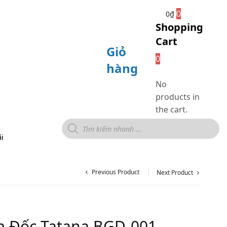
0
0
₫
Shopping
Cart
Giỏ
0
hàng
No
products in
the cart.
i
Previous Product
Next Product
m Đốc Tatana BGD-001