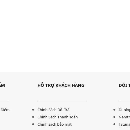
Đốc Tatana BGD-004
Bàn họp Tatana BHP002
5,725,000
₫
8,395,520
₫
7,136,000
₫
ẨM
HỖ TRỢ KHÁCH HÀNG
ĐỐI 
c tùy chọn
Lựa chọn các tùy chọn
 Điểm
Chính Sách Đổi Trả
Dunlop
Chính Sách Thanh Toán
Nemtr
Chính sách bảo mật
Tatana