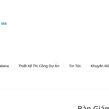
 566
atana
Thiết Kế Thi Công Dự Án
Tin Tức
Khuyến Mã
Bàn Giá