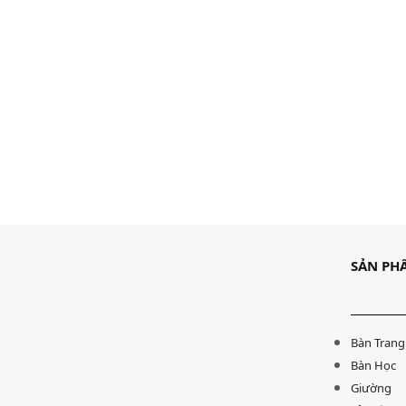
Bàn làm việc Tatana BLV012
Bàn Giám 
3,360,000
₫
2,856,000
₫
6,735,680
₫
SẢN PH
Lựa chọn các tùy chọn
Lựa chọn cá
Bàn Trang
Bàn Học
Giường